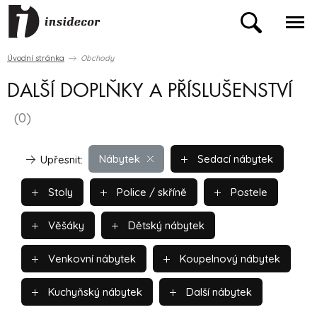
Úvodní stránka
Obchody
DALŠÍ DOPLŇKY A PŘÍSLUŠENSTVÍ
(0)
Nábytek
Sedací nábytek
Upřesnit:
Stoly
Police / skříně
Postele
Věšáky
Dětský nábytek
Venkovní nábytek
Koupelnový nábytek
Kuchyňský nábytek
Další nábytek