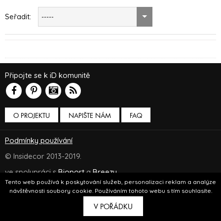
Seřadit:
-----
Připojte se k iD komunitě
O PROJEKTU
NAPIŠTE NÁM
FAQ
Podmínky používání
© Insidecor 2013-2019.
ve spolupráci s
Bioport
a
Breezy
Tento web používá k poskytování služeb, personalizaci reklam a analýze
návštěvnosti soubory cookie. Používáním tohoto webu s tím souhlasíte.
V POŘÁDKU