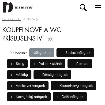
Úvodní stránka
Obchody
KOUPELNOVÉ A WC
PŘÍSLUŠENSTVÍ
(0)
Nábytek
Sedací nábytek
Upřesnit:
Stoly
Police / skříně
Postele
Věšáky
Dětský nábytek
Venkovní nábytek
Koupelnový nábytek
Kuchyňský nábytek
Další nábytek