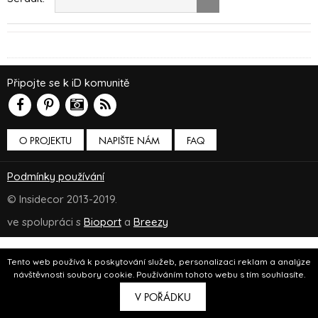
Připojte se k iD komunitě
O PROJEKTU
NAPIŠTE NÁM
FAQ
Podmínky používání
© Insidecor 2013-2019.
ve spolupráci s
Bioport
a
Breezy
Tento web používá k poskytování služeb, personalizaci reklam a analýze
návštěvnosti soubory cookie. Používáním tohoto webu s tím souhlasíte.
V POŘÁDKU