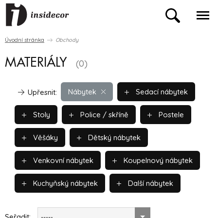
Úvodní stránka
Obchody
MATERIÁLY
(0)
Nábytek
Sedací nábytek
Upřesnit:
Stoly
Police / skříně
Postele
Věšáky
Dětský nábytek
Venkovní nábytek
Koupelnový nábytek
Kuchyňský nábytek
Další nábytek
Seřadit:
-----