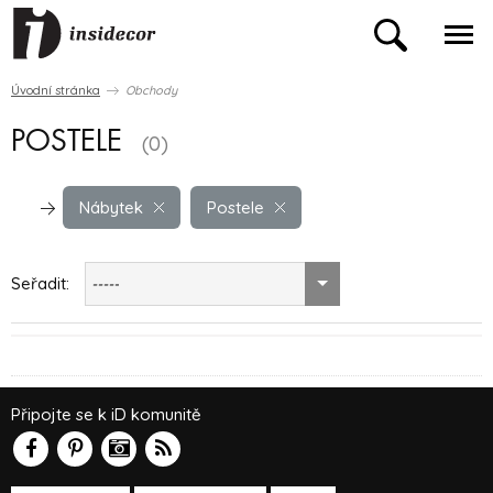
Úvodní stránka
Obchody
POSTELE
(0)
Nábytek
Postele
Seřadit:
-----
Připojte se k iD komunitě