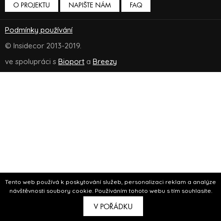
O PROJEKTU
NAPIŠTE NÁM
FAQ
Podmínky používání
© Insidecor 2013-2019.
ve spolupráci s
Bioport
a
Breezy
Tento web používá k poskytování služeb, personalizaci reklam a analýze
návštěvnosti soubory cookie. Používáním tohoto webu s tím souhlasíte.
V POŘÁDKU