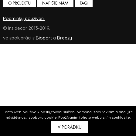
O PROJEKTU
NAPIŠTE NÁM
FAQ
Podmínky používání
© Insidecor 2013-2019.
ve spolupráci s
Bioport
a
Breezy
Tento web používá k poskytování služeb, personalizaci reklam a analýze
návštěvnosti soubory cookie. Používáním tohoto webu s tím souhlasíte.
V POŘÁDKU