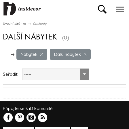
Úvodní stránka
Obchody
DALŠÍ NÁBYTEK
(0)
Nábytek
Další nábytek
Seřadit:
-----
Připojte se k iD komunitě