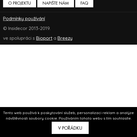
O PROJEKTU
NAPIŠTE NÁM
FAQ
Podmínky používání
© Insidecor 2013-2019.
ve spolupráci s
Bioport
a
Breezy
Tento web používá k poskytování služeb, personalizaci reklam a analýze
návštěvnosti soubory cookie. Používáním tohoto webu s tím souhlasíte.
V POŘÁDKU