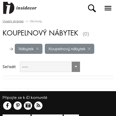
Úvodní stránka
Obchody
KOUPELNOVÝ NÁBYTEK
(0)
Nábytek
Koupelnový nábytek
Seřadit:
-----
Připojte se k iD komunitě