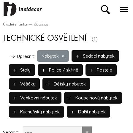
Úvodní stránka
Obchody
TECHNICKÉ OSVĚTLENÍ
(1)
Nábytek
Sedací nábytek
Upřesnit:
Stoly
Police / skříně
Postele
Věšáky
Dětský nábytek
Venkovní nábytek
Koupelnový nábytek
Kuchyňský nábytek
Další nábytek
Seřadit:
-----