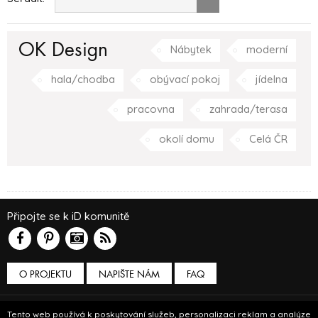
OK Design
Nábytek
moderní
hala/chodba
obývací pokoj
jídelna
pracovna
zahrada/terasa
okolí domu
Celá ČR
Připojte se k iD komunitě
O PROJEKTU
NAPIŠTE NÁM
FAQ
Podmínky používání
Tento web používá k poskytování služeb, personalizaci reklam a analýze