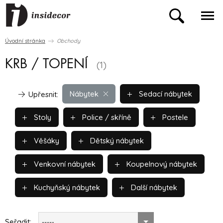
Úvodní stránka
Obchody
KRB / TOPENÍ
(1)
Nábytek
Sedací nábytek
Upřesnit:
Stoly
Police / skříně
Postele
Věšáky
Dětský nábytek
Venkovní nábytek
Koupelnový nábytek
Kuchyňský nábytek
Další nábytek
Seřadit:
-----