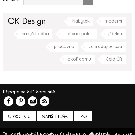
OK Design
Nábytek
moderní
hala/chodba
obývací pokoj
jídelna
pracovna
zahrada/terasa
okolí domu
Celá ČR
Připojte se k iD komunitě
O PROJEKTU
NAPIŠTE NÁM
FAQ
Podmínky používání
Tento web používá k poskytování služeb, personalizaci reklam a analýze