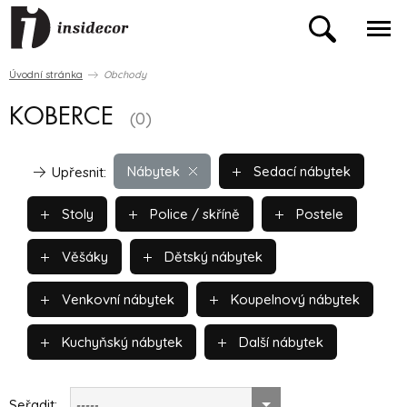
Úvodní stránka
Obchody
KOBERCE
(0)
Nábytek
Sedací nábytek
Upřesnit:
Stoly
Police / skříně
Postele
Věšáky
Dětský nábytek
Venkovní nábytek
Koupelnový nábytek
Kuchyňský nábytek
Další nábytek
Seřadit:
-----