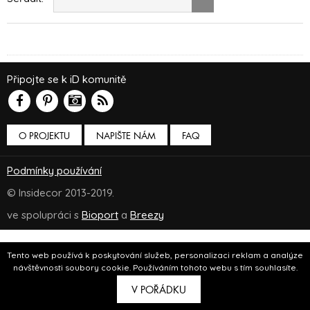
Připojte se k iD komunitě
O PROJEKTU
NAPIŠTE NÁM
FAQ
Podmínky používání
© Insidecor 2013-2019.
ve spolupráci s
Bioport
a
Breezy
Tento web používá k poskytování služeb, personalizaci reklam a analýze
návštěvnosti soubory cookie. Používáním tohoto webu s tím souhlasíte.
V POŘÁDKU