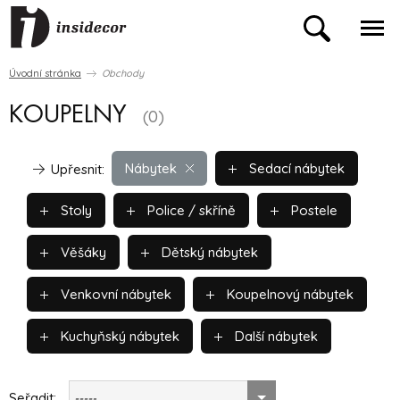
Úvodní stránka
Obchody
KOUPELNY
(0)
Nábytek
Sedací nábytek
Upřesnit:
Stoly
Police / skříně
Postele
Věšáky
Dětský nábytek
Venkovní nábytek
Koupelnový nábytek
Kuchyňský nábytek
Další nábytek
Seřadit:
-----