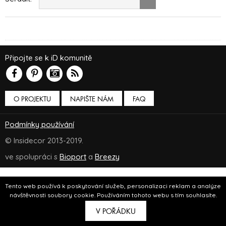
Připojte se k iD komunitě
O PROJEKTU
NAPIŠTE NÁM
FAQ
Podmínky používání
© Insidecor 2013-2019.
ve spolupráci s
Bioport
a
Breezy
Tento web používá k poskytování služeb, personalizaci reklam a analýze
návštěvnosti soubory cookie. Používáním tohoto webu s tím souhlasíte.
V POŘÁDKU