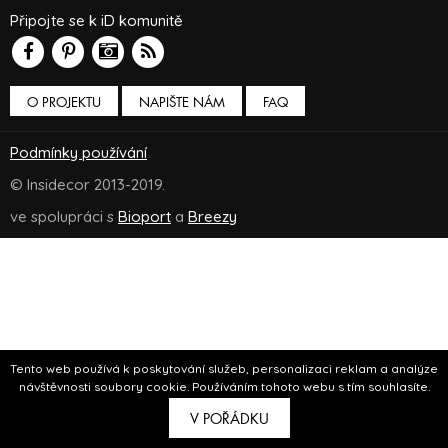
Připojte se k iD komunitě
O PROJEKTU
NAPIŠTE NÁM
FAQ
Podmínky používání
© Insidecor 2013-2019.
ve spolupráci s
Bioport
a
Breezy
Tento web používá k poskytování služeb, personalizaci reklam a analýze
návštěvnosti soubory cookie. Používáním tohoto webu s tím souhlasíte.
V POŘÁDKU