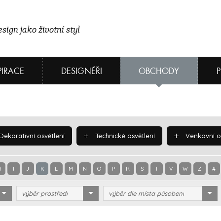
sign jako životní styl
PIRACE
DESIGNÉŘI
OBCHODY
Dekorativní osvětlení
Technické osvětlení
Venkovní os
H
I
J
K
L
M
N
O
P
R
S
T
V
W
Z
#
výběr prostředí
výběr dle místa působení