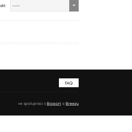
dit:
-----
FAQ
ve spolupráci s
Bioport
a
Breezy