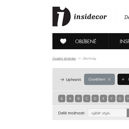
De
OBLÍBENÉ
INS
Úvodní stránka
Obchody
Osvětlení
Upřesnit:
&
A
B
C
D
E
F
G
Další možnosti:
výběr stylu