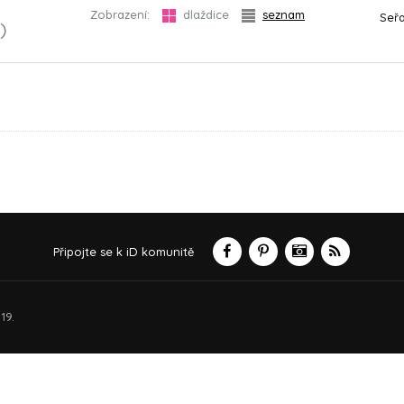
Zobrazení:
dlaždice
seznam
Seřa
)
Připojte se k iD komunitě
19.