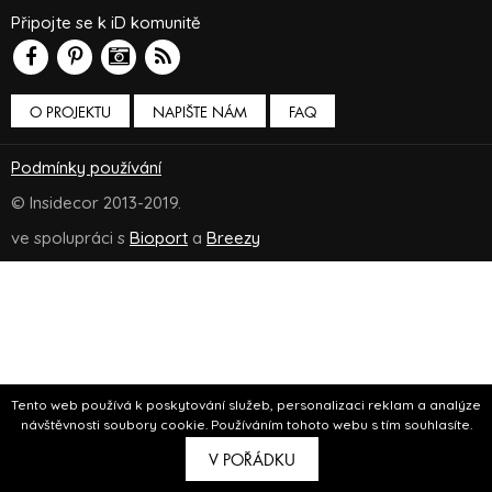
Připojte se k iD komunitě
O PROJEKTU
NAPIŠTE NÁM
FAQ
Podmínky používání
© Insidecor 2013-2019.
ve spolupráci s
Bioport
a
Breezy
Tento web používá k poskytování služeb, personalizaci reklam a analýze
návštěvnosti soubory cookie. Používáním tohoto webu s tím souhlasíte.
V POŘÁDKU