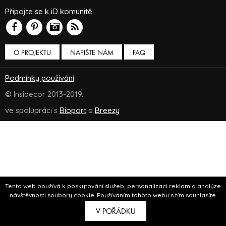
Připojte se k iD komunitě
O PROJEKTU
NAPIŠTE NÁM
FAQ
Podmínky používání
© Insidecor 2013-2019.
ve spolupráci s
Bioport
a
Breezy
Tento web používá k poskytování služeb, personalizaci reklam a analýze
návštěvnosti soubory cookie. Používáním tohoto webu s tím souhlasíte.
V POŘÁDKU