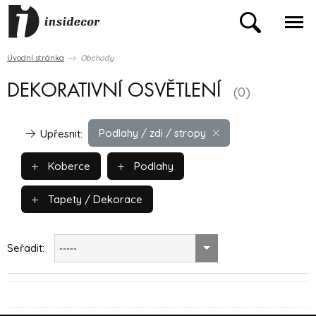
Úvodní stránka
Obchody
DEKORATIVNÍ OSVĚTLENÍ
(0)
Podlahy / zdi / stropy
Upřesnit:
Koberce
Podlahy
Tapety / Dekorace
Seřadit:
-----