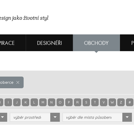
sign jako životní styl
PIRACE
DESIGNÉŘI
OBCHODY
oberce
H
I
J
K
L
M
N
O
P
R
S
T
V
W
Z
#
výběr prostředí
výběr dle místa působení