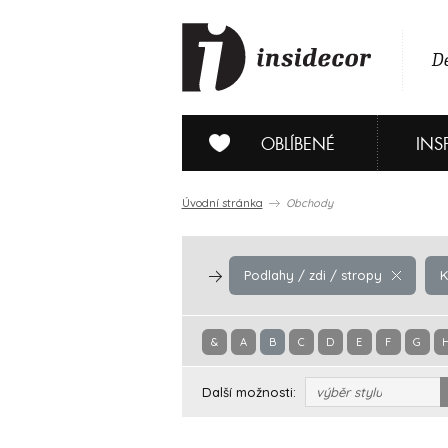
De
OBLÍBENÉ
INS
Úvodní stránka
Obchody
Podlahy / zdi / stropy
K
&
A
B
C
D
E
F
G
Další možnosti:
výběr stylu