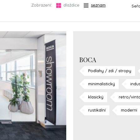
Zobrazení:
dlaždice
seznam
Seřa
BOCA
Podlahy / zdi / stropy
minimalistický
indus
klasický
retro/vint
rustikální
moderní