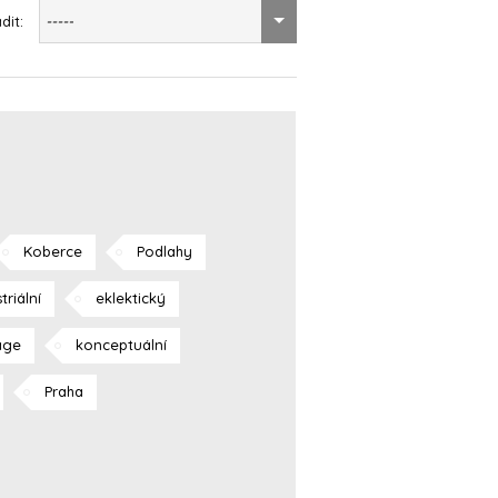
dit:
-----
Koberce
Podlahy
triální
eklektický
age
konceptuální
Praha