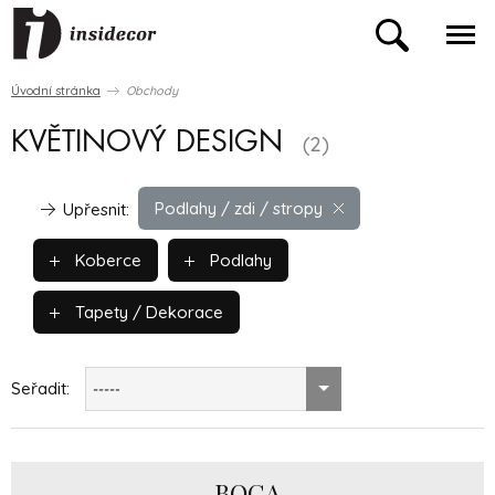
Úvodní stránka
Obchody
KVĚTINOVÝ DESIGN
(2)
Podlahy / zdi / stropy
Upřesnit:
Koberce
Podlahy
Tapety / Dekorace
Seřadit:
-----
BOCA