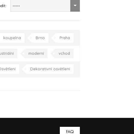
dit:
-----
koupelna
Brno
Praha
ustriální
moderní
vchod
žnice
pracovna
Celá ČR
světlení
Dekorativní osvětlení
hala/chodba
obývací pokoj
pracovna
Celá ČR
FAQ