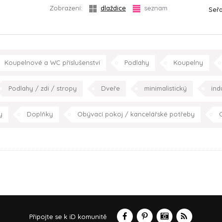
Zobrazení:
dlaždice
seznam
Seřa
Koupelnové a WC příslušenství
Podlahy
Koupelny
Podlahy / zdi / stropy
Dveře
minimalistický
ind
hala/chodba
obývací pokoj
jídelna
lo
y
Doplňky
Obývací pokoj / kancelářské potřeby
O
Umění
minimalistický
konceptuální
moderní
Připojte se k iD komunitě