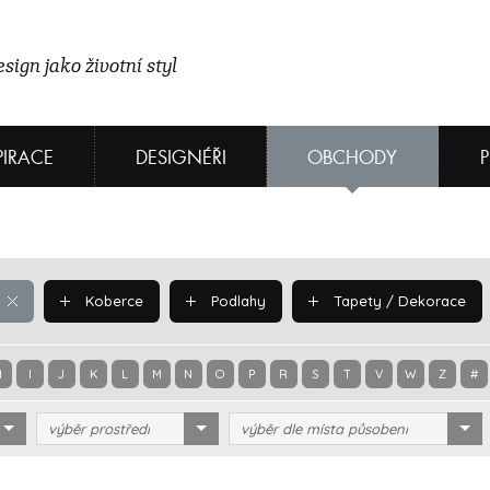
sign jako životní styl
PIRACE
DESIGNÉŘI
OBCHODY
Koberce
Podlahy
Tapety / Dekorace
H
I
J
K
L
M
N
O
P
R
S
T
V
W
Z
#
výběr prostředí
výběr dle místa působení