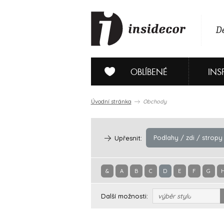
De
OBLÍBENÉ
INS
Úvodní stránka
Obchody
Podlahy / zdi / stropy
Upřesnit:
&
A
B
C
D
E
F
G
Další možnosti:
výběr stylu