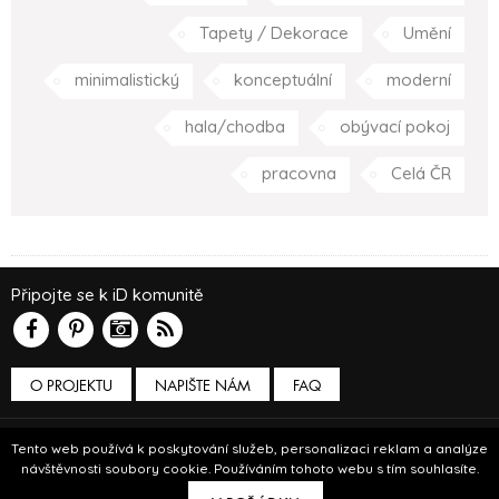
Tapety / Dekorace
Umění
minimalistický
konceptuální
moderní
hala/chodba
obývací pokoj
pracovna
Celá ČR
Připojte se k iD komunitě
O PROJEKTU
NAPIŠTE NÁM
FAQ
Podmínky používání
Tento web používá k poskytování služeb, personalizaci reklam a analýze
návštěvnosti soubory cookie. Používáním tohoto webu s tím souhlasíte.
© Insidecor 2013-2019.