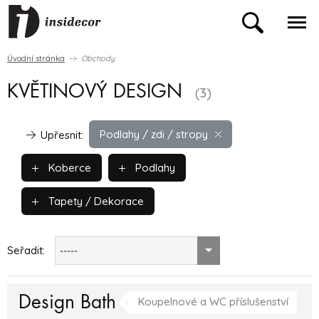
Úvodní stránka
Obchody
KVĚTINOVÝ DESIGN
(3)
Podlahy / zdi / stropy
Upřesnit:
Koberce
Podlahy
Tapety / Dekorace
Seřadit:
-----
Design Bath
Koupelnové a WC příslušenství