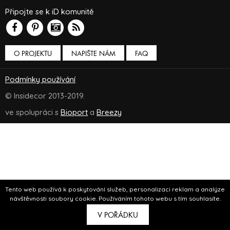
Připojte se k iD komunitě
O PROJEKTU
NAPIŠTE NÁM
FAQ
Podmínky používání
© Insidecor 2013-2019.
ve spolupráci s
Bioport
a
Breezy
Tento web používá k poskytování služeb, personalizaci reklam a analýze
návštěvnosti soubory cookie. Používáním tohoto webu s tím souhlasíte.
V POŘÁDKU