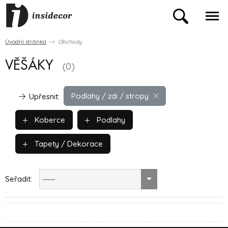
Úvodní stránka
Obchody
VĚŠÁKY
(0)
Podlahy / zdi / stropy
Upřesnit:
Koberce
Podlahy
Tapety / Dekorace
Seřadit:
-----