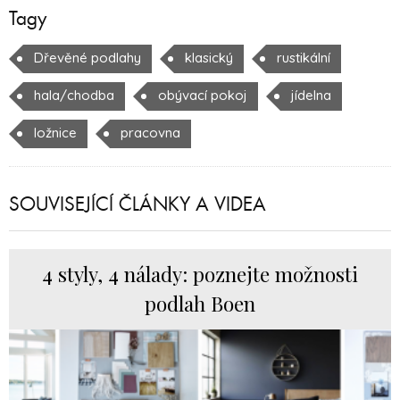
Tagy
Dřevěné podlahy
klasický
rustikální
hala/chodba
obývací pokoj
jídelna
ložnice
pracovna
SOUVISEJÍCÍ ČLÁNKY A VIDEA
4 styly, 4 nálady: poznejte možnosti
podlah Boen