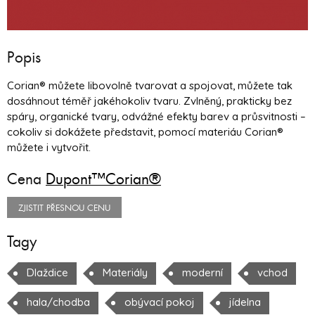
Popis
Corian® můžete libovolně tvarovat a spojovat, můžete tak
dosáhnout téměř jakéhokoliv tvaru. Zvlněný, prakticky bez
spáry, organické tvary, odvážné efekty barev a průsvitnosti –
cokoliv si dokážete představit, pomocí materiáu Corian®
můžete i vytvořit.
Cena
Dupont™Corian®
ZJISTIT PŘESNOU CENU
Tagy
Dlaždice
Materiály
moderní
vchod
hala/chodba
obývací pokoj
jídelna