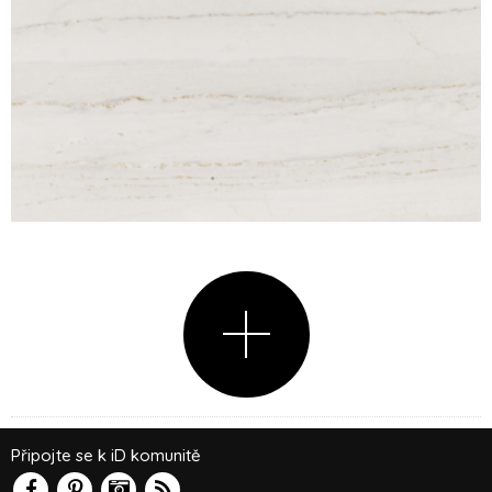
Připojte se k iD komunitě