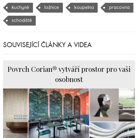
kuchyně
ložnice
koupelna
pracovna
schodiště
SOUVISEJÍCÍ ČLÁNKY A VIDEA
Povrch Corian® vytváří prostor pro vaši
osobnost