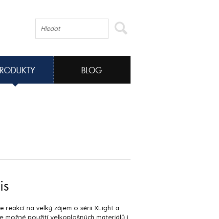
PRODUKTY
BLOG
is
e reakcí na velký zájem o sérii XLight a
je možné použití velkoplošných materiálů i