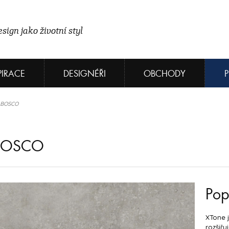
sign jako životní styl
PIRACE
DESIGNÉŘI
OBCHODY
I BOSCO
 BOSCO
Pop
XTone j
rozšiřu