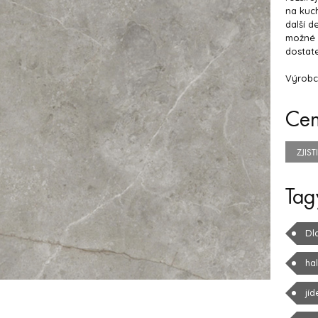
na kuch
další d
možné d
dostat
Výrobc
Ce
ZJIS
Tag
Dl
ha
jíd