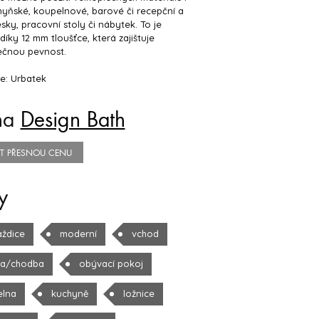
yňské, koupelnové, barové či recepční a
esky, pracovní stoly či nábytek. To je
íky 12 mm tloušťce, která zajištuje
ečnou pevnost.
e: Urbatek
na
Design Bath
TIT PŘESNOU CENU
y
aždice
moderní
vchod
la/chodba
obývací pokoj
elna
kuchyně
ložnice