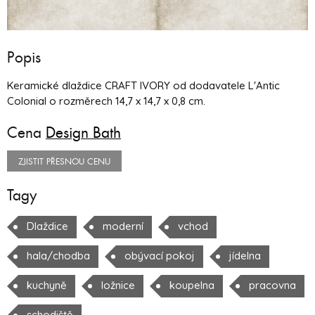
Popis
Keramické dlaždice CRAFT IVORY od dodavatele L'Antic
Colonial o rozměrech 14,7 x 14,7 x 0,8 cm.
Cena
Design Bath
ZJISTIT PŘESNOU CENU
Tagy
Dlaždice
moderní
vchod
hala/chodba
obývací pokoj
jídelna
kuchyně
ložnice
koupelna
pracovna
schodiště