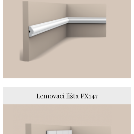
Lemovací lišta PX147