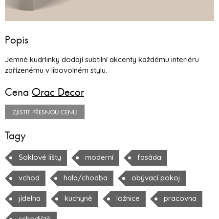
Popis
Jemné kudrlinky dodají subtilní akcenty každému interiéru
zařízenému v libovolném stylu.
Cena
Orac Decor
ZJISTIT PŘESNOU CENU
Tagy
Soklové lišty
moderní
fasáda
vchod
hala/chodba
obývací pokoj
jídelna
kuchyně
ložnice
pracovna
schodiště