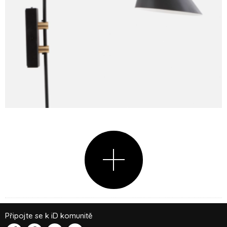
Připojte se k iD komunitě