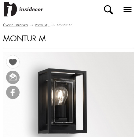
Úvodní stránka
Produkty
Montur M
MONTUR M