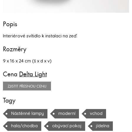
Popis
Interiérové svítidlo k instalaci na zeď.
Rozměry
9 x 16 x 24 cm (š x d x v)
Cena
Delta Light
ZJISTIT PŘESNOU CENU
Tagy
Nástěnné lampy
moderní
vchod
hala/chodba
obývací pokoj
jídelna