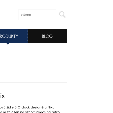
PRODUKTY
BLOG
is
vá židle 5 O´clock designéra Nika
a je založen na vzpomínkách na retro