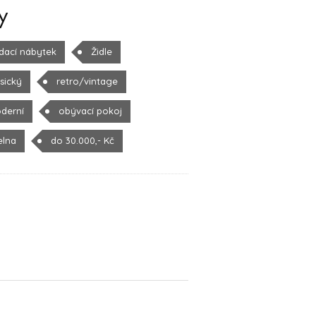
y
dací nábytek
Židle
sický
retro/vintage
derní
obývací pokoj
elna
do 30.000,- Kč