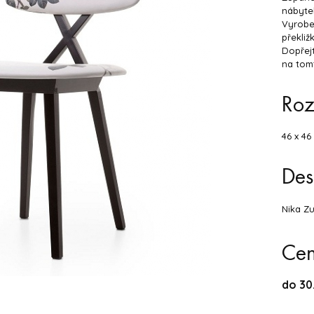
nábytek
Vyrobe
překliž
Dopřejt
na tom
Ro
46 x 46
Des
Nika Z
Ce
do 30