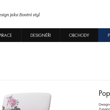
sign jako životní styl
PIRACE
DESIGNÉŘI
OBCHODY
Pop
Designo
Zupanc