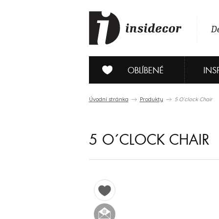
De
OBLÍBENÉ
INS
Úvodní stránka
Produkty
5 O´clock Chair
5 O´CLOCK CHAIR