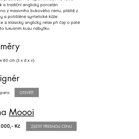
 a tradiční anglický porcelán.
no z masivního bukového rámu, pláště z
ky a potištěné syntetické kůže.
e si klasický anglický relax při čaji o páté
to luxusním kusu nábytku.
změry
 x 80 cm (š x d x v)
ignér
upanc
OTEVŘÍT
na
Moooi
.000,- Kč
ZJISTIT PŘESNOU CENU