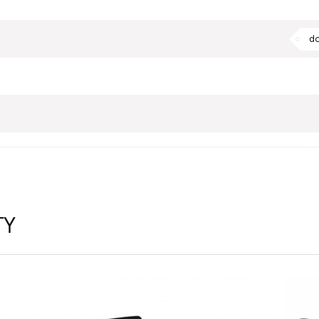
do
TY