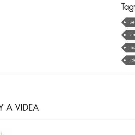
Tag
Se
kla
mo
jíd
Y A VIDEA