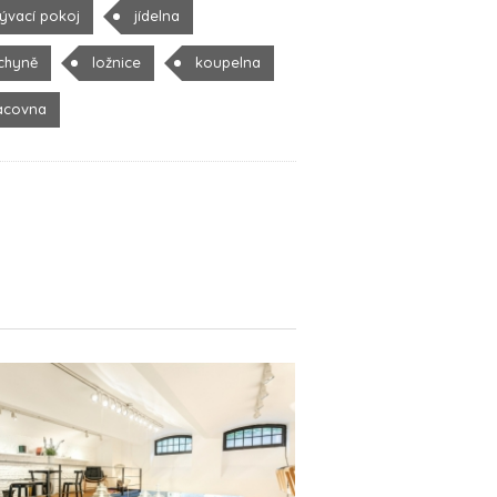
ývací pokoj
jídelna
chyně
ložnice
koupelna
acovna