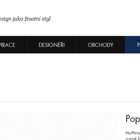
sign jako životní styl
PIRACE
DESIGNÉŘI
OBCHODY
Pop
Muffins
ručně 