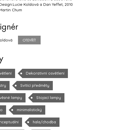
Design:Lucie Koldová a Dan Yeffet, 2010
 Martin Chum
ignér
Koldová
OTEVŘÍT
y
větlení
Dekorativní osvětlení
stry
Svítící předměty
věsné lampy
Stojací lampy
lo
minimalistický
nceptuální
hala/chodba