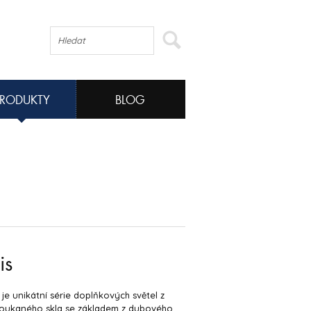
PRODUKTY
BLOG
is
 je unikátní série doplňkových světel z
foukaného skla se základem z dubového