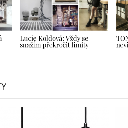
á
Lucie Koldová: Vždy se
TON
snažím překročit limity
nev
TY