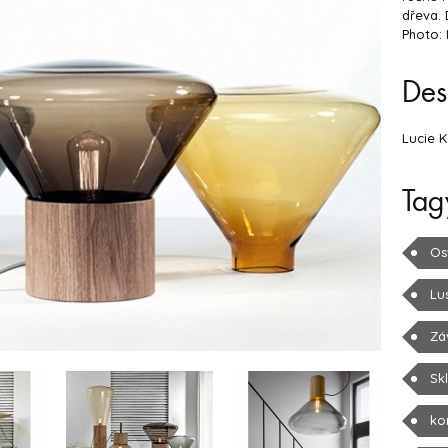
dřeva. 
Photo:
Des
Lucie 
Tag
Os
Lu
Zá
Sk
ko