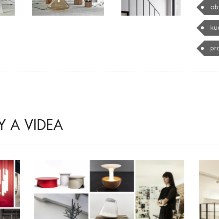
ob
ku
pr
Y A VIDEA