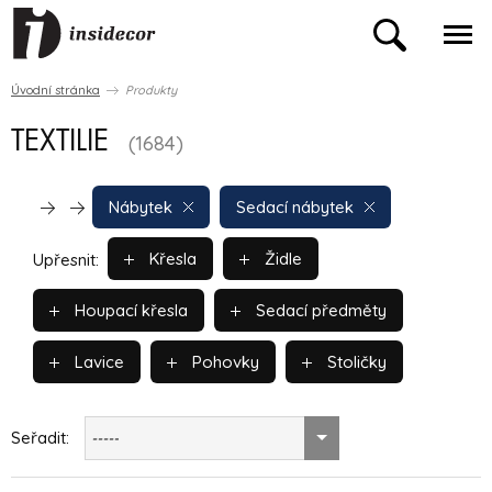
Úvodní stránka
Produkty
TEXTILIE
(1684)
Nábytek
Sedací nábytek
Křesla
Židle
Upřesnit:
Houpací křesla
Sedací předměty
Lavice
Pohovky
Stoličky
Seřadit:
-----