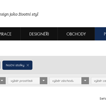
sign jako životní styl
PIRACE
DESIGNÉŘI
OBCHODY
Noční stolky
výběr prostředí
výběr obchodu
výběr ce
Seřa