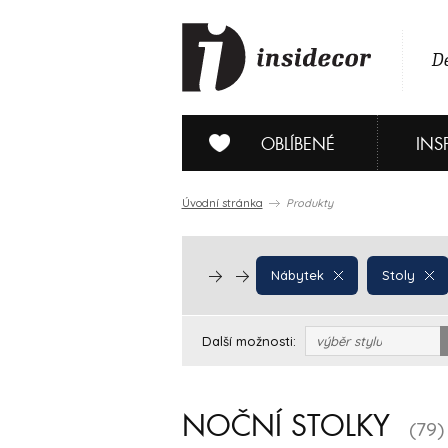
De
OBLÍBENÉ
INS
Úvodní stránka
Produkty
Nábytek
Stoly
Další možnosti:
výběr stylu
NOČNÍ STOLKY
(79)