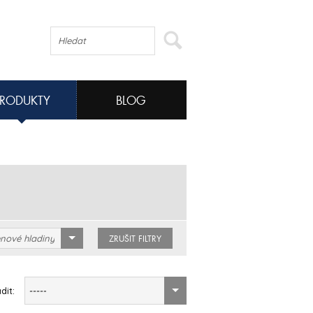
PRODUKTY
BLOG
nové hladiny
ZRUŠIT FILTRY
dit:
-----