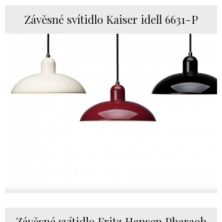
Závěsné svítidlo Kaiser idell 6631-P
Závěsné svítidlo Fritz Hansen Pharaoh