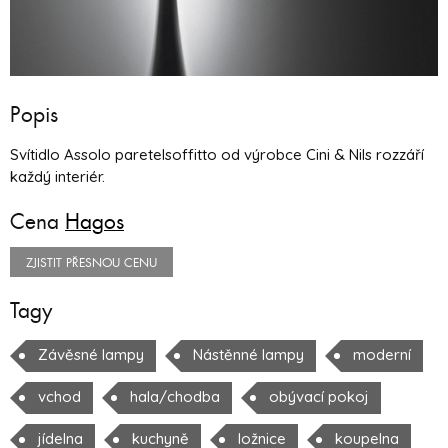
Popis
Svítidlo Assolo paretelsoffitto od výrobce Cini & Nils rozzáří
každý interiér.
Cena
Hagos
ZJISTIT PŘESNOU CENU
Tagy
Závěsné lampy
Nástěnné lampy
moderní
vchod
hala/chodba
obývací pokoj
jídelna
kuchyně
ložnice
koupelna