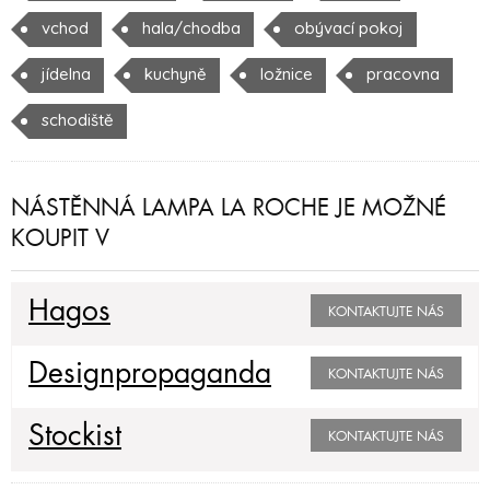
vchod
hala/chodba
obývací pokoj
jídelna
kuchyně
ložnice
pracovna
schodiště
NÁSTĚNNÁ LAMPA LA ROCHE JE MOŽNÉ
KOUPIT V
Hagos
KONTAKTUJTE NÁS
Designpropaganda
KONTAKTUJTE NÁS
Stockist
KONTAKTUJTE NÁS