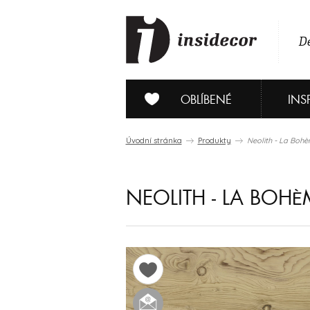
De
OBLÍBENÉ
INS
Úvodní stránka
Produkty
Neolith - La Boh
NEOLITH - LA BOHÈ