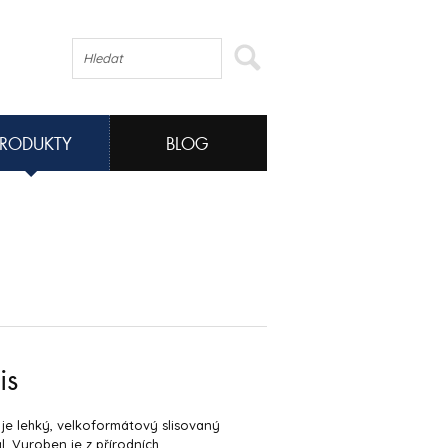
PRODUKTY
BLOG
is
 je lehký, velkoformátový slisovaný
l. Vyroben je z přírodních,