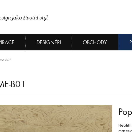
sign jako životní styl
PIRACE
DESIGNÉŘI
OBCHODY
ème-B01
ME-B01
Pop
Neolith
materiá