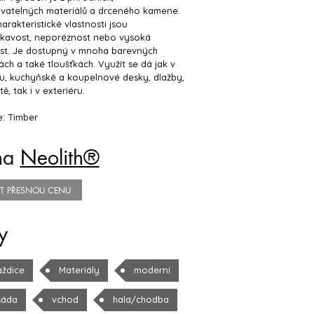
ovatelných materiálů a drceného kamene.
arakteristické vlastnosti jsou
kavost, neporéznost nebo vysoká
st. Je dostupný v mnoha barevných
ách a také tloušťkách. Využít se dá jak v
ru, kuchyňské a koupelnové desky, dlažby,
ě, tak i v exteriéru.
e: Timber
na
Neolith®
TIT PŘESNOU CENU
y
aždice
Materiály
moderní
sáda
vchod
hala/chodba