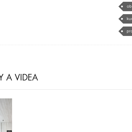
ob
ku
pr
Y A VIDEA