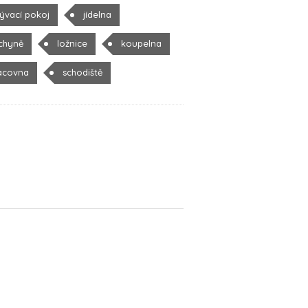
ývací pokoj
jídelna
chyně
ložnice
koupelna
acovna
schodiště