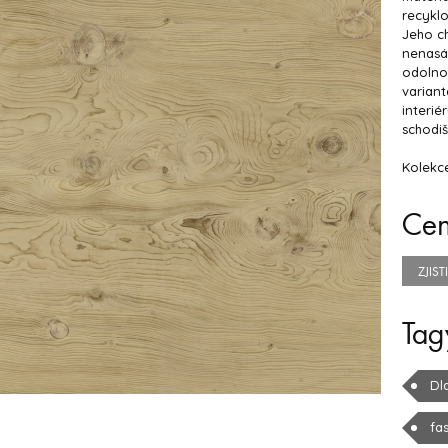
recykl
Jeho ch
nenasá
odolno
variant
interié
schodišt
Kolekc
Ce
ZJIS
Tag
Dl
fa