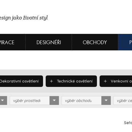
sign jako životní styl
PIRACE
DESIGNÉŘI
OBCHODY
Dekorativní osvětlení
Technické osvětlení
Venkovní os
výběr prostředí
výběr obchodu
výběr ce
Seřa