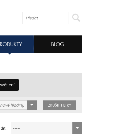
PRODUKTY
BLOG
větlení
nové hladiny
ZRUŠIT FILTRY
dit:
-----