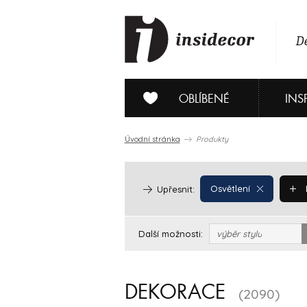
De
OBLÍBENÉ
INS
Úvodní stránka
Produkty
Osvětlení
Upřesnit:
Další možnosti:
výběr stylu
DEKORACE
(2090)