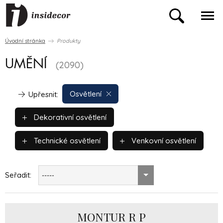
Úvodní stránka
Produkty
UMĚNÍ
(2090)
Osvětlení
Upřesnit:
Dekorativní osvětlení
Technické osvětlení
Venkovní osvětlení
Seřadit:
-----
MONTUR R P