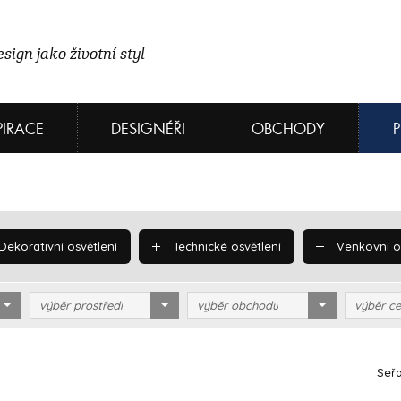
sign jako životní styl
PIRACE
DESIGNÉŘI
OBCHODY
Dekorativní osvětlení
Technické osvětlení
Venkovní os
výběr prostředí
výběr obchodu
výběr ce
Seřa