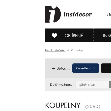
De
OBLÍBENÉ
INS
Úvodní stránka
Produkty
Osvětlení
Upřesnit:
Další možnosti:
výběr stylu
KOUPELNY
(2090)