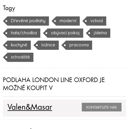
Tagy
Dřevěné podlahy
moderní
vchod
hala/chodba
obývací pokoj
jídelna
kuchyně
ložnice
pracovna
schodiště
PODLAHA LONDON LINE OXFORD JE
MOŽNÉ KOUPIT V
Valen&Masar
KONTAKTUJTE NÁS