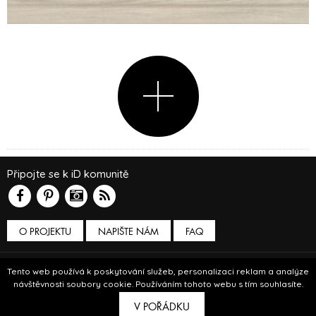
Připojte se k iD komunitě
O PROJEKTU
NAPIŠTE NÁM
FAQ
Podmínky používání
Tento web používá k poskytování služeb, personalizaci reklam a analýze
návštěvnosti soubory cookie. Používáním tohoto webu s tím souhlasíte.
© Insidecor 2013-2019.
V POŘÁDKU
ve spolupráci s
Bioport
a
Breezy