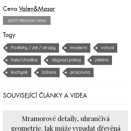
Cena
Valen&Masar
ZJISTIT PŘESNOU CENU
Tagy
Podlahy / zdi / stropy
moderní
vchod
hala/chodba
obývací pokoj
jídelna
kuchyně
ložnice
pracovna
SOUVISEJÍCÍ ČLÁNKY A VIDEA
Mramorové detaily, uhrančivá
geometrie. Jak může vypadat dřevěná