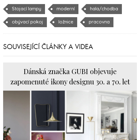
Stojací lampy
moderní
hala/chodba
obývací pokoj
ložnice
pracovna
SOUVISEJÍCÍ ČLÁNKY A VIDEA
Dánská značka GUBI objevuje
zapomenuté ikony designu 30. a 70. let