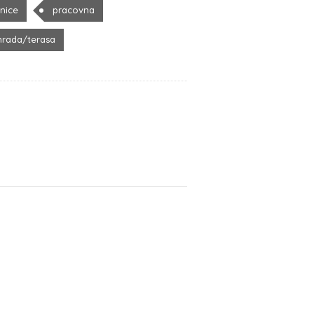
žnice
pracovna
hrada/terasa