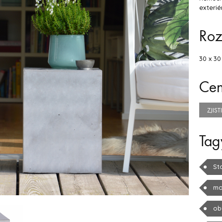
exterié
Ro
30 x 30
Ce
ZJIS
Tag
St
mo
ob