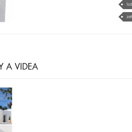
lo
za
Y A VIDEA