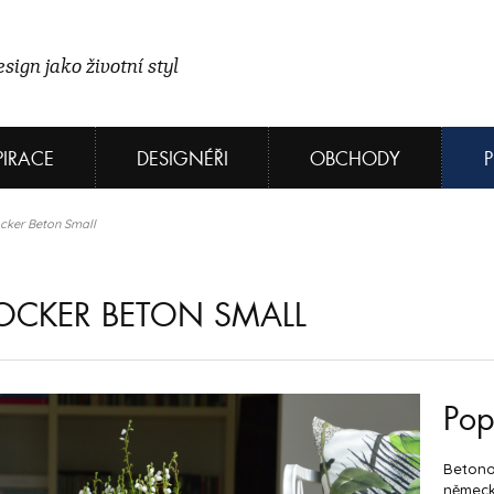
sign jako životní styl
PIRACE
DESIGNÉŘI
OBCHODY
ocker Beton Small
OCKER BETON SMALL
Pop
Betonov
německ