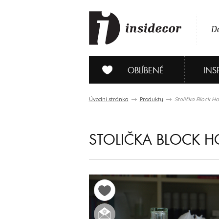
De
OBLÍBENÉ
INS
Úvodní stránka
Produkty
Stolička Block H
STOLIČKA BLOCK H