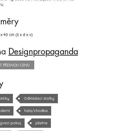
ru.
změry
 x 40 cm (š x d x v)
na
Designpropaganda
TIT PŘESNOU CENU
y
oličky
Odkládací stolky
derní
hala/chodba
ývací pokoj
jídelna