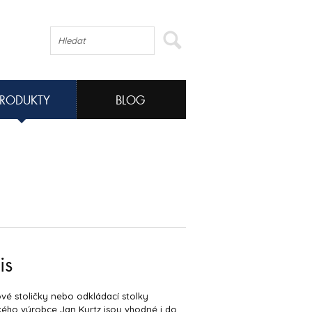
PRODUKTY
BLOG
is
é stoličky nebo odkládací stolky
ého výrobce Jan Kurtz jsou vhodné i do