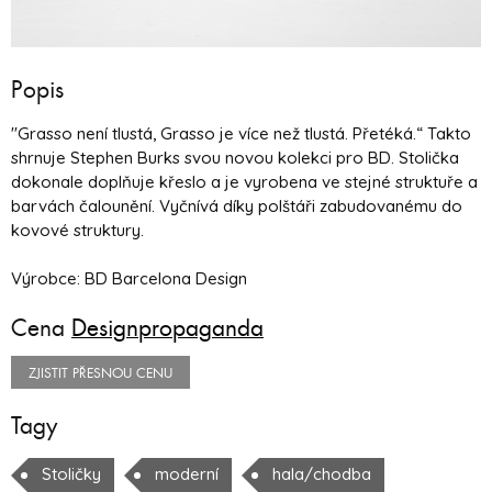
Popis
"Grasso není tlustá, Grasso je více než tlustá. Přetéká.“ Takto
shrnuje Stephen Burks svou novou kolekci pro BD. Stolička
dokonale doplňuje křeslo a je vyrobena ve stejné struktuře a
barvách čalounění. Vyčnívá díky polštáři zabudovanému do
kovové struktury.
Výrobce: BD Barcelona Design
Cena
Designpropaganda
ZJISTIT PŘESNOU CENU
Tagy
Stoličky
moderní
hala/chodba