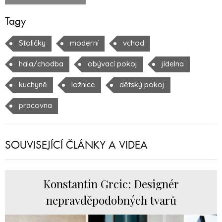
Tagy
Stoličky
moderní
vchod
hala/chodba
obývací pokoj
jídelna
kuchyně
ložnice
dětský pokoj
pracovna
SOUVISEJÍCÍ ČLÁNKY A VIDEA
Konstantin Grcic: Designér
nepravděpodobných tvarů