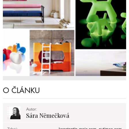
O ČLÁNKU
Autor:
Sára Němečková
Zdroj:
konstantin-grcic.com, nytimes.com