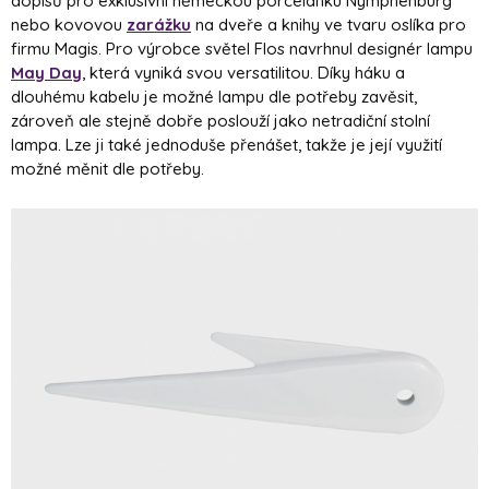
dopisů pro exklusivní německou porcelánku Nymphenburg
nebo kovovou
zarážku
na dveře a knihy ve tvaru oslíka pro
firmu Magis. Pro výrobce světel Flos navrhnul designér lampu
May Day
, která vyniká svou versatilitou. Díky háku a
dlouhému kabelu je možné lampu dle potřeby zavěsit,
zároveň ale stejně dobře poslouží jako netradiční stolní
lampa. Lze ji také jednoduše přenášet, takže je její využití
možné měnit dle potřeby.