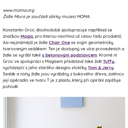
www.moma.org
Židle Miura je součástí sbírky muzea MOMA.
Konstantin Grcic dlouhodobě spolupracuje například se
značkou
Magis
, pro kterou navrhnul už celou řadu produktů.
Asi nejznámější je židle
Chair One
se svým geometricky
tvarovaným sedákem. Ten je dostupný ve více provedeních a
židle se vyrábí také
s betonovým podstavcem
. Kromě ní
Grcic ve spolupráci s Magisem představil také židli
Tuffy
,
vycházející z jeho staršího designu stoličky
Tom & Jerry
.
Sedák a nohy židle jsou vyráběny z bukového dřeva, zatímco
její opěradlo ve tvaru T je z plastu, který při opírání zajišťuje
pohodlí.