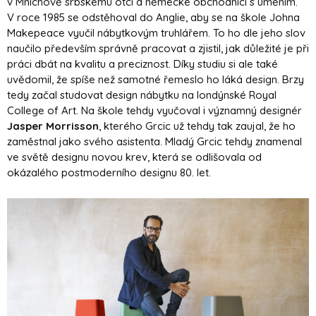
v Mnichově srbskému otci a německé obchodnici s uměním.
V roce 1985 se odstěhoval do Anglie, aby se na škole Johna
Makepeace vyučil nábytkovým truhlářem. To ho dle jeho slov
naučilo především správně pracovat a zjistil, jak důležité je při
práci dbát na kvalitu a preciznost. Díky studiu si ale také
uvědomil, že spíše než samotné řemeslo ho láká design. Brzy
tedy začal studovat design nábytku na londýnské Royal
College of Art. Na škole tehdy vyučoval i významný designér
Jasper Morrisson
, kterého Grcic už tehdy tak zaujal, že ho
zaměstnal jako svého asistenta. Mladý Grcic tehdy znamenal
ve světě designu novou krev, která se odlišovala od
okázalého postmoderního designu 80. let.