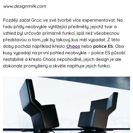
www.designmilk.com
Později začal Grcic ve své tvorbě více experimentovat. Na
řadu přišly neobvykle vyhlížející předměty, jejichž tvar a
vzhled byl určován primárně funkcí, spíš než všeobecnou
představou o tom, jak by takový kus měl vypadat. Z této
doby pochází například křeslo
Chaos
nebo
police ES
. Oba
kusy vypadají na první pohled neobvykle – police ES působí
nestabilně a křeslo Chaos nepohodlně, jejich design je ale
dokonale promyšlený a skvěle naplňuje jejich funkci.