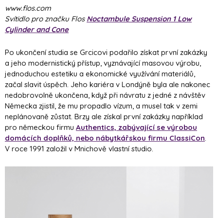
www.flos.com
Svítidlo pro značku Flos
Noctambule Suspension 1 Low
Cylinder and Cone
Po ukončení studia se Grcicovi podařilo získat první zakázky
a jeho modernistický přístup, vyznávající masovou výrobu,
jednoduchou estetiku a ekonomické využívání materiálů,
začal slavit úspěch. Jeho kariéra v Londýně byla ale nakonec
nedobrovolně ukončena, když při návratu z jedné z návštěv
Německa zjistil, že mu propadlo vízum, a musel tak v zemi
neplánovaně zůstat. Brzy ale získal první zakázky například
pro německou firmu
Authentics, zabývající se výrobou
domácích doplňků, nebo nábytkářskou firmu ClassiC
on
.
V roce 1991 založil v Mnichově vlastní studio.