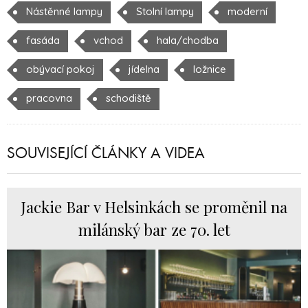
Nástěnné lampy
Stolní lampy
moderní
fasáda
vchod
hala/chodba
obývací pokoj
jídelna
ložnice
pracovna
schodiště
SOUVISEJÍCÍ ČLÁNKY A VIDEA
Jackie Bar v Helsinkách se proměnil na
milánský bar ze 70. let