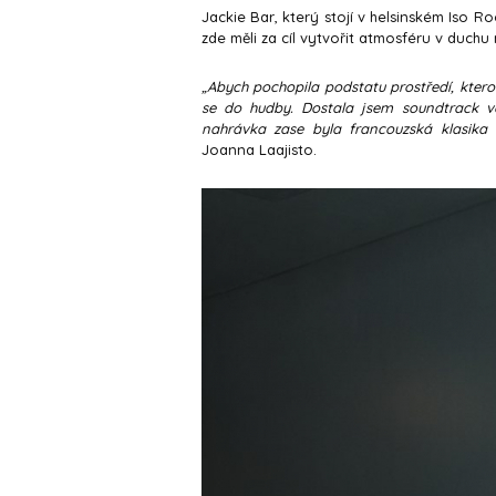
Jackie Bar, který stojí v helsinském Iso R
zde měli za cíl vytvořit atmosféru v duchu m
„Abych pochopila podstatu prostředí, kter
se do hudby. Dostala jsem soundtrack ve 
nahrávka zase byla francouzská klasika 
Joanna Laajisto.