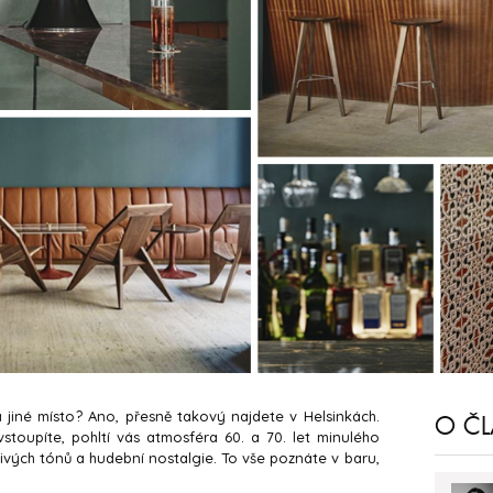
 jiné místo? Ano, přesně takový najdete v Helsinkách.
O Č
stoupíte, pohltí vás atmosféra 60. a 70. let minulého
líbivých tónů a hudební nostalgie. To vše poznáte v baru,