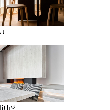
NU
lith®