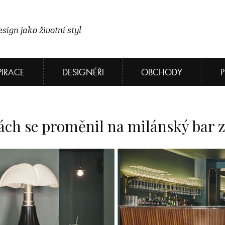
sign jako životní styl
PIRACE
DESIGNÉŘI
OBCHODY
ách se proměnil na milánský bar ze