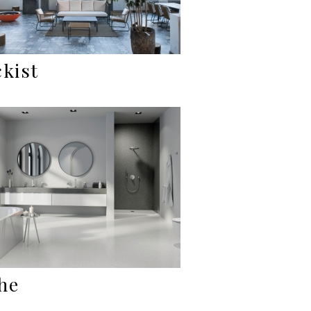
ckist
he