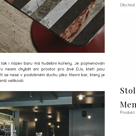
Obchod
r, tak i název baru má hudební kořeny. Je pojmenován
u nesmí chybět ani prostor pro živé DJs, kteří jsou
ult se nese v podobném duchu jako hlavní bar, který je
nší velikosti.
Sto
Men
Produkt