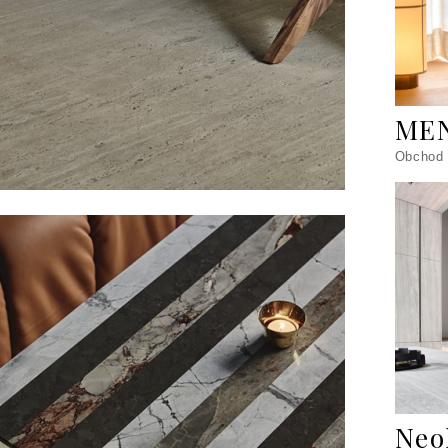
ME
Obchod
Neo