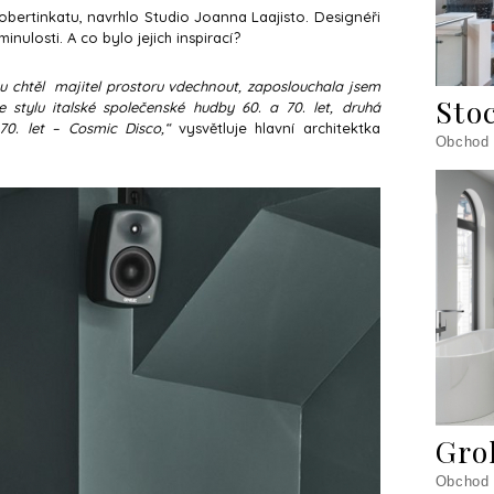
oobertinkatu, navrhlo Studio Joanna Laajisto. Designéři
inulosti. A co bylo jejich inspirací?
ou chtěl majitel
prostoru
vdechnout, zaposlouchala jsem
Sto
stylu italské společenské hudby 60. a 70. let, druhá
70. let – Cosmic Disco,“
vysvětluje hlavní architektka
Obchod
Gro
Obchod