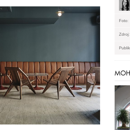
Foto:
Zdroj:
Publi
MOHL