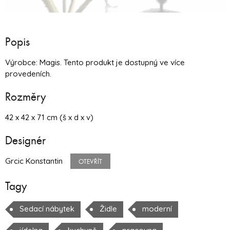
Popis
Výrobce: Magis. Tento produkt je dostupný ve více
provedeních.
Rozměry
42 x 42 x 71 cm (š x d x v)
Designér
Grcic Konstantin
OTEVŘÍT
Tagy
Sedací nábytek
Židle
moderní