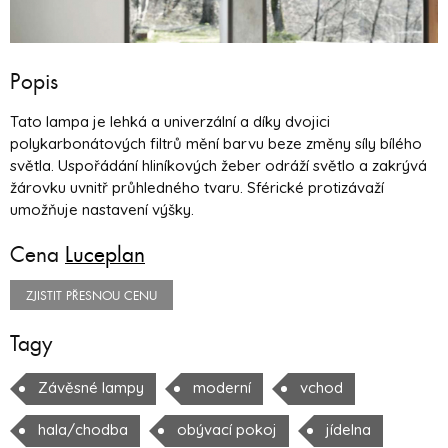
Popis
Tato lampa je lehká a univerzální a díky dvojici
polykarbonátových filtrů mění barvu beze změny síly bílého
světla. Uspořádání hliníkových žeber odráží světlo a zakrývá
žárovku uvnitř průhledného tvaru. Sférické protizávaží
umožňuje nastavení výšky.
Cena
Luceplan
ZJISTIT PŘESNOU CENU
Tagy
Závěsné lampy
moderní
vchod
hala/chodba
obývací pokoj
jídelna