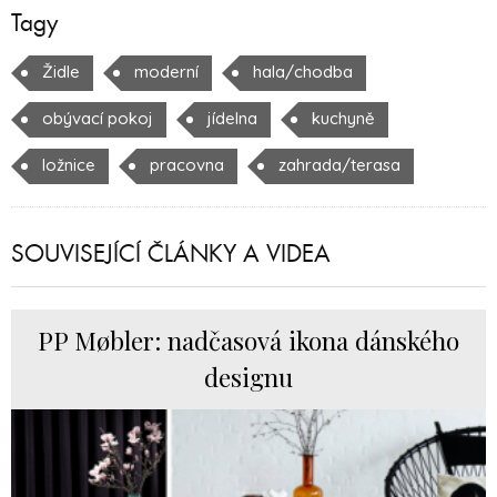
Tagy
Židle
moderní
hala/chodba
obývací pokoj
jídelna
kuchyně
ložnice
pracovna
zahrada/terasa
SOUVISEJÍCÍ ČLÁNKY A VIDEA
PP Møbler: nadčasová ikona dánského
designu