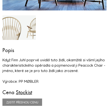
Popis
Když Finn Juhl poprvé uviděl tuto židli, okamžitě si všiml jejího
charakteristického opěradla a pojmenoval ji Peacock Chair -
jméno, které se je pro tuto židli jako zrozené.
Výrobce: PP MØBLER
Cena
Stockist
ZJISTIT PŘESNOU CENU