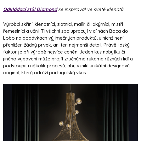
Odkládací stůl Diamond
se inspiroval ve světě klenotů.
Výrobci skříní, klenotníci, zlatníci, malíři či lakýrníci, mistři
řemeslníci a učni. Ti všichni spolupracují v dílnách Boca do
Lobo na dodávkách výjimečných produktů, u nichž není
přehlížen žádný prvek, ani ten nejmenší detail. Právě lidský
faktor je při výrobě nejvíce ceněn. Jeden kus nábytku či
jiného vybavení může projít zručnýma rukama různých lidí a
podstoupit i několik procesů, aby vznikl unikátní designový
originál, který odráží portugalský vkus.