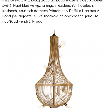
Mistrovská díla značky Boca do Lobo můžete vidět po celém
světě. Například ve významných rezidenčních hotelech,
kasinech, luxusních domech Printemps v Paříži a Harrods v
Londýně. Najdete je i ve značkových obchodech, jako jsou
například Fendi či Prada.