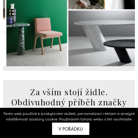
Za vším stojí židle.
Obdivuhodný příběh značky
Thonet
Tento web používá k poskytování služeb, personalizaci reklam a analýze
návštěvnosti soubory cookie. Používáním tohoto webu s tím souhlasíte.
10.01.2020
V POŘÁDKU
Zuzana Mitvalská