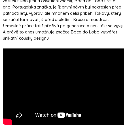
zážitek? Nábytek a osvětlení značky Boca do Lobo určitě
ano. Portugalská značka, jejíž první návrh byl nakreslen před
patnácti lety, vypráví ale mnohem delší příběh. Takový, který
se začal formovat již před staletími. Krása a moudrost
řemeslné práce totiž přežívá po generace a neustále se vyvíjí.
A právě to dnes umožňuje značce Boca do Lobo vytvářet
unikátní kousky designu.