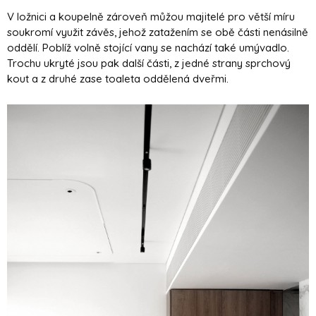
V ložnici a koupelně zároveň můžou majitelé pro větší míru
soukromí využit závěs, jehož zatažením se obě části nenásilně
oddělí. Poblíž volně stojící vany se nachází také umývadlo.
Trochu ukryté jsou pak další části, z jedné strany sprchový
kout a z druhé zase toaleta oddělená dveřmi.