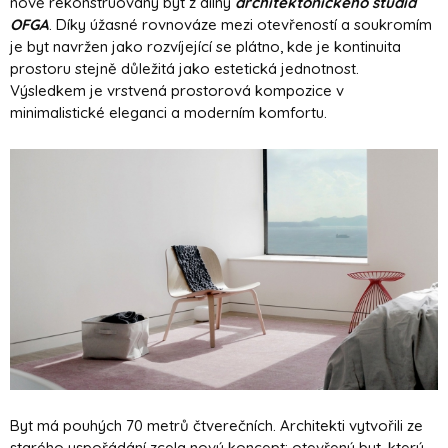
nově rekonstruovaný byt z dílny
architektonického studia
OFGA
. Díky úžasné rovnováze mezi otevřeností a soukromím
je byt navržen jako rozvíjející se plátno, kde je kontinuita
prostoru stejně důležitá jako estetická jednotnost.
Výsledkem je vrstvená prostorová kompozice v
minimalistické eleganci a moderním komfortu.
Byt má pouhých 70 metrů čtverečních. Architekti vytvořili ze
starého uspořádání zcela nový koncept: otevřený byt, který