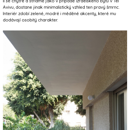
li se chytře a střídmě jako v případě izraelského bytu v Tel
Avivu, dostane jinak minimalistický vzhled ten pravý šmrnc.
Interiér zdobí zelené, modré i měděné akcenty, které mu
dodávají osobitý charakter.