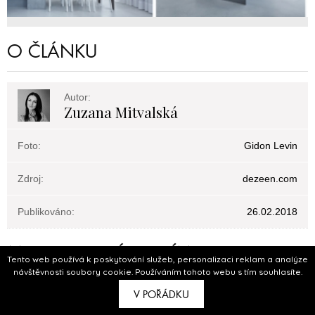
O ČLÁNKU
Autor:
Zuzana Mitvalská
Foto:
Gidon Levin
Zdroj:
dezeen.com
Publikováno:
26.02.2018
MOHLO BY VÁS ZAJÍMAT
Tento web používá k poskytování služeb, personalizaci reklam a analýze
návštěvnosti soubory cookie. Používáním tohoto webu s tím souhlasíte.
V POŘÁDKU
Soliter Parket