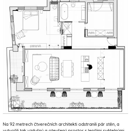
Na 92 metrech čtverečních architekti odstranili pár stěn, a
vytvořili tak vzdušný a otevřený prostor s lepšími světelnými