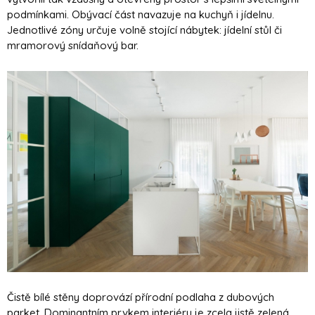
podmínkami. Obývací část navazuje na kuchyň i jídelnu.
Jednotlivé zóny určuje volně stojící nábytek: jídelní stůl či
mramorový snídaňový bar.
Čistě bílé stěny doprovází přírodní podlaha z dubových
parket. Dominantním prvkem interiéru je zcela jistě zelená